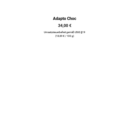
Adapto Choc
34,00
€
Umsatzsteuerbefreit gemäß UStG §19
(
18,89
€
/ 100 g)