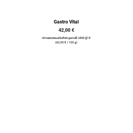
Gastro Vital
42,00
€
Umsatzsteuerbefreit gemäß UStG §19
(
42,00
€
/ 100 g)