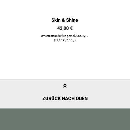
Skin & Shine
42,00
€
Umsatzsteuerbefreit gemäß UStG §19
(
42,00
€
/ 100 g)
ZURÜCK NACH OBEN