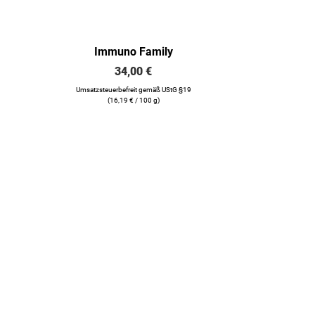
Immuno Family
34,00
€
Umsatzsteuerbefreit gemäß UStG §19
(
16,19
€
/ 100 g)