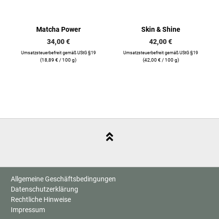
Matcha Power
Skin & Shine
34,00
€
42,00
€
Umsatzsteuerbefreit gemäß UStG §19
Umsatzsteuerbefreit gemäß UStG §19
(
18,89
€
/ 100 g)
(
42,00
€
/ 100 g)
Allgemeine Geschäftsbedingungen
Datenschutzerklärung
Rechtliche Hinweise
Impressum