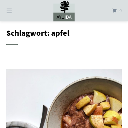
Springe
zum
0
Inhalt
Schlagwort:
apfel